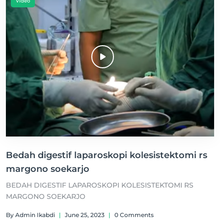
Video
Bedah digestif laparoskopi kolesistektomi rs
margono soekarjo
BEDAH DIGESTIF LAPAROSKOPI KOLESISTEKTOMI RS
MARGONO SOEKARJO
By Admin Ikabdi
|
June 25, 2023
|
0 Comments