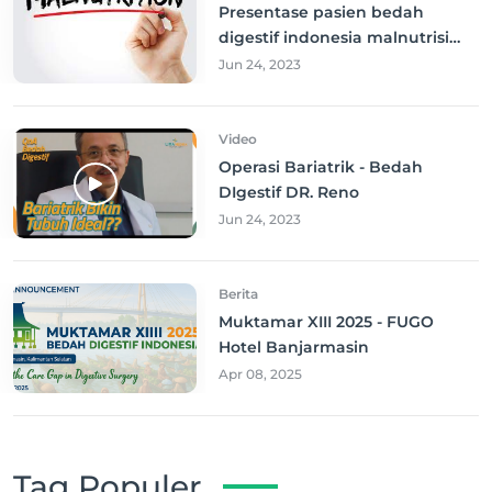
Presentase pasien bedah
digestif indonesia malnutrisi
cukup tinggi
Jun 24, 2023
Video
Operasi Bariatrik - Bedah
DIgestif DR. Reno
Jun 24, 2023
Berita
Muktamar XIII 2025 - FUGO
Hotel Banjarmasin
Apr 08, 2025
Tag Populer