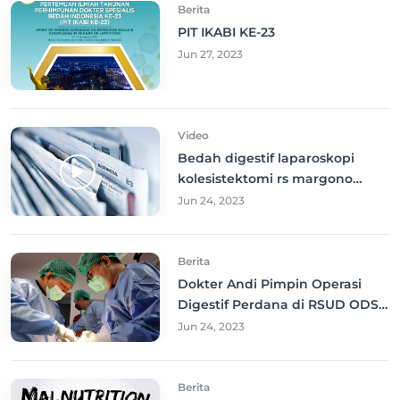
Berita
PIT IKABI KE-23
Jun 27, 2023
Video
Bedah digestif laparoskopi
kolesistektomi rs margono
soekarjo
Jun 24, 2023
Berita
Dokter Andi Pimpin Operasi
Digestif Perdana di RSUD ODSK
Manado
Jun 24, 2023
Berita